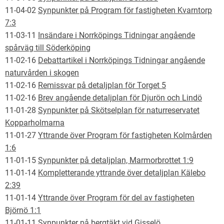
11-04-02
Synpunkter på Program för fastigheten Kvarntorp
7:3
11-03-11
Insändare i Norrköpings Tidningar angående
spårväg till Söderköping
11-02-16
Debattartikel i Norrköpings Tidningar angående
naturvården i skogen
11-02-16
Remissvar på detaljplan för Torget 5
11-02-16
Brev angående detaljplan för Djurön och Lindö
11-01-28
Synpunkter på Skötselplan för naturreservatet
Kopparholmarna
11-01-27
Yttrande över Program för fastigheten Kolmården
1:6
11-01-15
Synpunkter på detaljplan, Marmorbrottet 1:9
11-01-14
Kompletterande yttrande över detaljplan Kälebo
2:39
11-01-14
Yttrande över Program för del av fastigheten
Björnö 1:1
11-01-11
Synpunkter på bergtäkt vid Gisselö