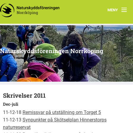
MENY
SNABB-INFO
Verksamhet
Naturskyddsföreningen Norrköping
Arbetsgrupper
Skrivelser
Föreningsdokument
Skrivelser 2011
Kontakt
Dec-juli
Blanketter
11-12-18
Remissvar på utställning om Torget 5
11-12-13
Synpunkter på Skötselplan Hinnerstorps
Swish
naturreservat