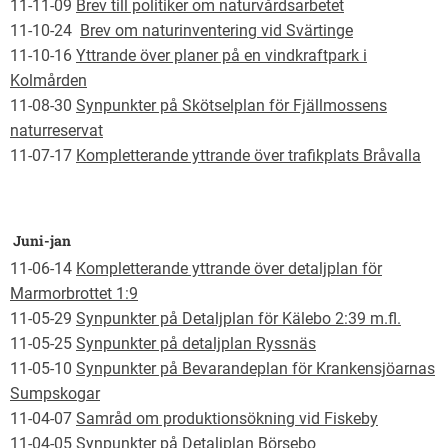
11-11-09
Brev till politiker om naturvårdsarbetet
11-10-24
Brev om naturinventering vid Svärtinge
11-10-16
Yttrande över planer på en vindkraftpark i
Kolmården
11-08-30
Synpunkter på Skötselplan för Fjällmossens
naturreservat
11-07-17
Kompletterande yttrande över trafikplats Bråvalla
Juni-jan
11-06-14
Kompletterande yttrande över detaljplan för
Marmorbrottet 1:9
11-05-29
Synpunkter på Detaljplan för Kälebo 2:39 m.fl.
11-05-25
Synpunkter på detaljplan Ryssnäs
11-05-10
Synpunkter på Bevarandeplan för Krankensjöarnas
Sumpskogar
11-04-07
Samråd om produktionsökning vid Fiskeby
11-04-05
Synpunkter på Detaljplan Börsebo