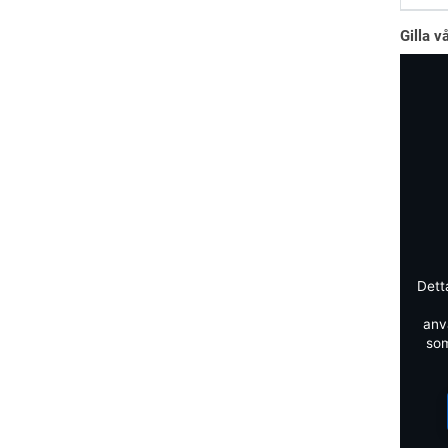
Gilla v
Dett
anv
som