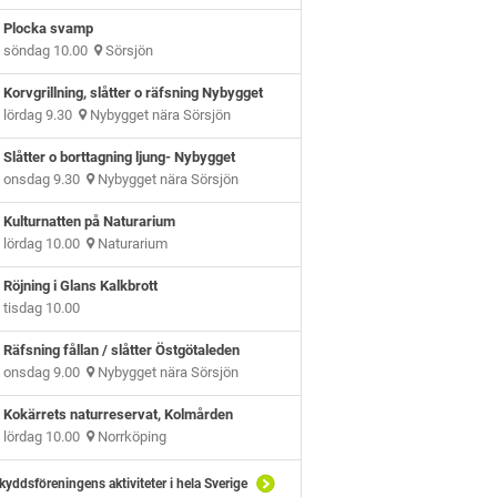
Plocka svamp
söndag 10.00
Sörsjön
Korvgrillning, slåtter o räfsning Nybygget
lördag 9.30
Nybygget nära Sörsjön
Slåtter o borttagning ljung- Nybygget
onsdag 9.30
Nybygget nära Sörsjön
Kulturnatten på Naturarium
lördag 10.00
Naturarium
Röjning i Glans Kalkbrott
tisdag 10.00
Räfsning fållan / slåtter Östgötaleden
onsdag 9.00
Nybygget nära Sörsjön
Kokärrets naturreservat, Kolmården
lördag 10.00
Norrköping
kyddsföreningens aktiviteter i hela Sverige