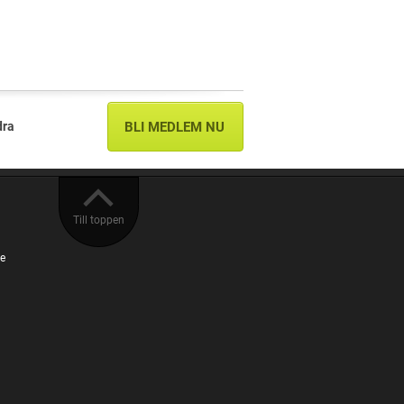
dra
BLI MEDLEM NU
Till toppen
se