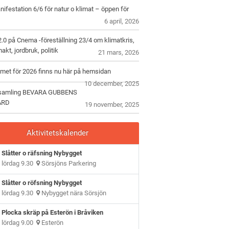
ifestation 6/6 för natur o klimat – öppen för
6 april, 2026
.0 på Cnema -föreställning 23/4 om klimatkris,
akt, jordbruk, politik
21 mars, 2026
met för 2026 finns nu här på hemsidan
10 december, 2025
samling BEVARA GUBBENS
ÅRD
19 november, 2025
Aktivitetskalender
Slåtter o räfsning Nybygget
lördag 9.30
Sörsjöns Parkering
Slåtter o röfsning Nybygget
lördag 9.30
Nybygget nära Sörsjön
Plocka skräp på Esterön i Bråviken
lördag 9.00
Esterön