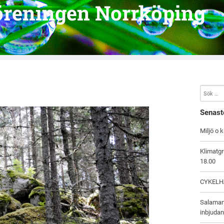
öreningen Norrköping
Senast
Miljö o 
Klimatgr
18.00
CYKELHA
Salaman
inbjuda