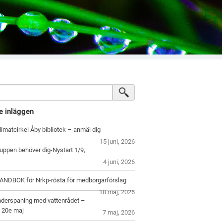
e inläggen
klimatcirkel Åby bibliotek – anmäl dig
15 juni, 2026
uppen behöver dig-Nystart 1/9,
4 juni, 2026
NDBOK för Nrkp-rösta för medborgarförslag
18 maj, 2026
derspaning med vattenrådet –
n 20e maj
7 maj, 2026