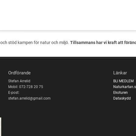
och stöd kampen för natur och miljö.
Tillsammans har vi kraft att förän
Ordförande
Länkar
Stefan Arrelid
BLI MEDLEM
Mobil: 072-728 20 75
Naturkartan.
E-post:
Ekoturen
stefan.arrelid@gmail.com
Dataskydd