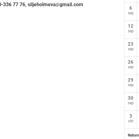
0-336 77 76, siljeholmeva
gmail.com
6
sep
12
sep
23
sep
26
sep
29
sep
30
sep
3
okt
Naturs