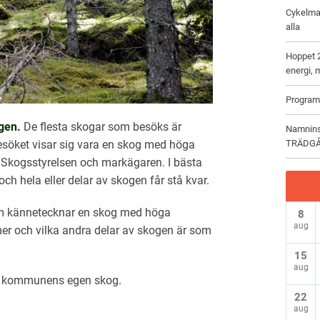
Cykelman
alla
Hoppet 2
energi, m
Program
ogen.
De flesta skogar som besöks är
Namnin
esöket visar sig vara en skog med höga
TRÄDG
l Skogsstyrelsen och markägaren. I bästa
ch hela eller delar av skogen får stå kvar.
om kännetecknar en skog med höga
8
aug
er och vilka andra delar av skogen är som
15
aug
 på kommunens egen skog.
22
aug