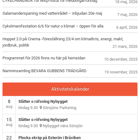
CYKELHANDBOK för Nrkp-rösta för medborgarförslag
18 maj, 2026
Salamanderspaning med vattenrådet – inbjudan 20e maj
7 maj, 2026
Cykelmanifestation 6/6 för natur o klimat – öppen för alla
6 april, 2026
Hoppet 2.0 på Cnema -föreställning 23/4 om klimatkris, energi, makt,
jordbruk, politik
21 mars, 2026
Programmet för 2026 finns nu här på hemsidan
10 december, 2025
Namninsamling BEVARA GUBBENS TRÄDGÅRD
19 november, 2025
Aktivitetskalender
8
Slåtter o räfsning Nybygget
aug
lördag 9.30
Sörsjöns Parkering
15
Slåtter o röfsning Nybygget
aug
lördag 9.30
Nybygget nära Sörsjön
22
Plocka skräp på Esterön i Bråviken