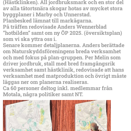
(Hästklinken). All jordbruksmark och en stor del
av alla tätortsnära skogar hotas av mycket stora
byggplaner i Marby och Unnerstad.
Planbesked lämnat till markägarna.
På träffen redovisade Anders Wennerblad
”hotbilden” samt om ny ÖP 2025. (översiktsplan)
som vi ska yttra oss i.
Senare kommer detaljplanerna. Anders berättade
om Naturskyddsföreningens breda verksamhet
och med fokus på plan-gruppen. Per Melin som
driver jordbruk, stall med bred framgångsrik
verksamhet samt hästklinik, redovisade att hans
verksamhet med matproduktion och övrigt måste
läggas ner om planerna realiseras.
Ca 60 personer deltog inkl. medlemmar från
Motala, några politiker samt NT.