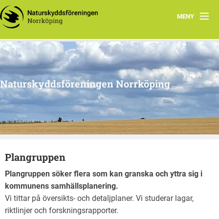
MENY
SNABB-INFO
Verksamhet
Naturskyddsföreningen Norrköping
Arbetsgrupper
Skrivelser
Föreningsdokument
Plangruppen
Kontakt
Plangruppen söker flera som kan granska och yttra sig i
Blanketter
kommunens samhällsplanering.
Vi tittar på översikts- och detaljplaner. Vi studerar lagar,
Swish
riktlinjer och forskningsrapporter.