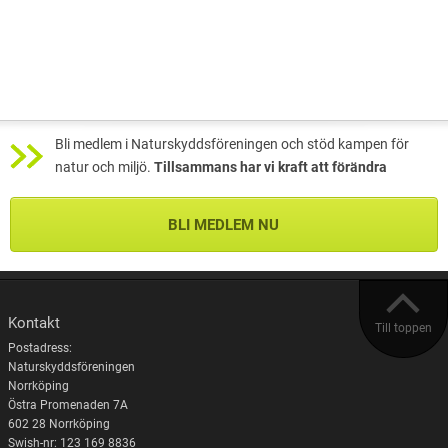
Bli medlem i Naturskyddsföreningen och stöd kampen för
natur och miljö.
Tillsammans har vi kraft att förändra
BLI MEDLEM NU
Kontakt
Till toppen
Postadress:
Naturskyddsföreningen
Norrköping
Östra Promenaden 7A
602 28 Norrköping
Swish-nr: 123 169 8836