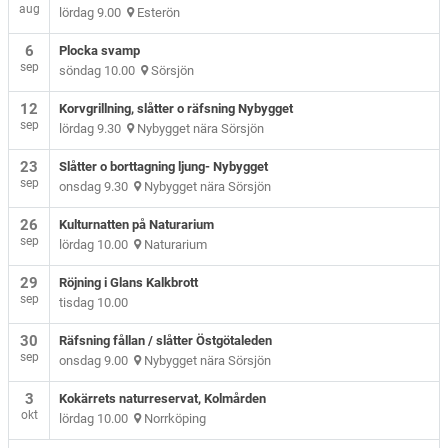
aug
lördag 9.00
Esterön
6
Plocka svamp
sep
söndag 10.00
Sörsjön
12
Korvgrillning, slåtter o räfsning Nybygget
sep
lördag 9.30
Nybygget nära Sörsjön
23
Slåtter o borttagning ljung- Nybygget
sep
onsdag 9.30
Nybygget nära Sörsjön
26
Kulturnatten på Naturarium
sep
lördag 10.00
Naturarium
29
Röjning i Glans Kalkbrott
sep
tisdag 10.00
30
Räfsning fållan / slåtter Östgötaleden
sep
onsdag 9.00
Nybygget nära Sörsjön
3
Kokärrets naturreservat, Kolmården
okt
lördag 10.00
Norrköping