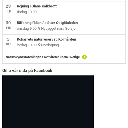
29
Röjning i Glans Kalkbrott
sep
tisdag 10.00
30
Räfsning fållan / slåtter Östgötaleden
sep
onsdag 9.00
Nybygget nära Sörsjön
3
Kokärrets naturreservat, Kolmården
okt
lördag 10.00
Norrköping
Naturskyddsföreningens aktiviteter i hela Sverige
Gilla vår sida på Facebook