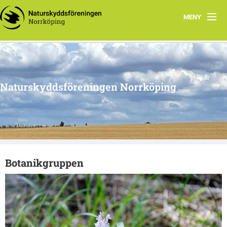
MENY
SNABB-INFO
Verksamhet
Naturskyddsföreningen Norrköping
Arbetsgrupper
Skrivelser
Föreningsdokument
Botanikgruppen
Kontakt
Blanketter
Swish