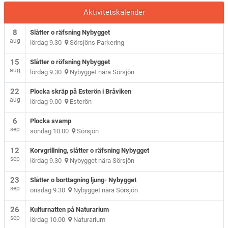
Aktivitetskalender
8
Slåtter o räfsning Nybygget
aug
lördag 9.30
Sörsjöns Parkering
15
Slåtter o röfsning Nybygget
aug
lördag 9.30
Nybygget nära Sörsjön
22
Plocka skräp på Esterön i Bråviken
aug
lördag 9.00
Esterön
6
Plocka svamp
sep
söndag 10.00
Sörsjön
12
Korvgrillning, slåtter o räfsning Nybygget
sep
lördag 9.30
Nybygget nära Sörsjön
23
Slåtter o borttagning ljung- Nybygget
sep
onsdag 9.30
Nybygget nära Sörsjön
26
Kulturnatten på Naturarium
sep
lördag 10.00
Naturarium