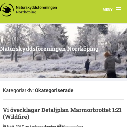
MENY
SNABB-INFO
Verksamhet
Naturskyddsföreningen Norrköping
Arbetsgrupper
Skrivelser
Föreningsdokument
Kategoriarkiv:
Okategoriserade
Kontakt
Blanketter
Vi överklagar Detaljplan Marmorbrottet 1:21
(Wildfire)
Swish
9 juli, 2017
av kretsnorrkoping
Kommentera