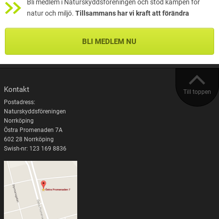
Bli medlem i Naturskyddsföreningen och stöd kampen för
natur och miljö.
Tillsammans har vi kraft att förändra
BLI MEDLEM NU
Kontakt
Till toppen
Postadress:
Naturskyddsföreningen
Norrköping
Östra Promenaden 7A
602 28 Norrköping
Swish-nr: 123 169 8836