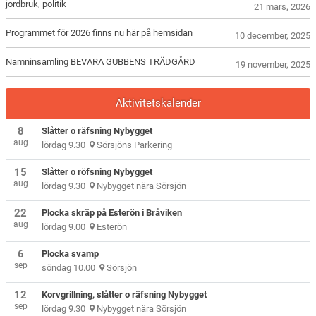
jordbruk, politik
21 mars, 2026
Programmet för 2026 finns nu här på hemsidan
10 december, 2025
Namninsamling BEVARA GUBBENS TRÄDGÅRD
19 november, 2025
Aktivitetskalender
8
Slåtter o räfsning Nybygget
aug
lördag 9.30
Sörsjöns Parkering
15
Slåtter o röfsning Nybygget
aug
lördag 9.30
Nybygget nära Sörsjön
22
Plocka skräp på Esterön i Bråviken
aug
lördag 9.00
Esterön
6
Plocka svamp
sep
söndag 10.00
Sörsjön
12
Korvgrillning, slåtter o räfsning Nybygget
sep
lördag 9.30
Nybygget nära Sörsjön