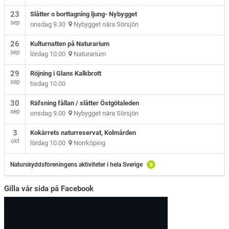
23
Slåtter o borttagning ljung- Nybygget
sep
onsdag 9.30
Nybygget nära Sörsjön
26
Kulturnatten på Naturarium
sep
lördag 10.00
Naturarium
29
Röjning i Glans Kalkbrott
sep
tisdag 10.00
30
Räfsning fållan / slåtter Östgötaleden
sep
onsdag 9.00
Nybygget nära Sörsjön
3
Kokärrets naturreservat, Kolmården
okt
lördag 10.00
Norrköping
Naturskyddsföreningens aktiviteter i hela Sverige
Gilla vår sida på Facebook